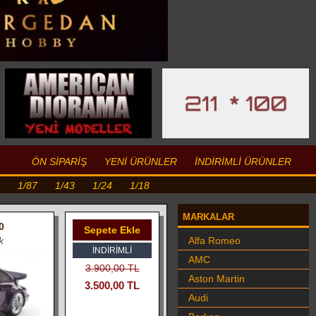
ÖN SİPARİŞ
YENİ ÜRÜNLER
İNDİRİMLİ ÜRÜNLER
1/87
1/43
1/24
1/18
MARKALAR
0
Sepete Ekle
k
Alfa Romeo
İNDIRIMLI
AMC
3.900,00 TL
Aston Martin
3.500,00 TL
Audi