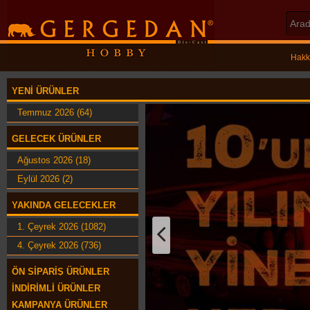
Hakk
YENI ÜRÜNLER
Temmuz 2026 (64)
GELECEK ÜRÜNLER
Ağustos 2026 (18)
Eylül 2026 (2)
YAKINDA GELECEKLER
1. Çeyrek 2026 (1082)
4. Çeyrek 2026 (736)
ÖN SIPARIŞ ÜRÜNLER
İNDIRIMLI ÜRÜNLER
KAMPANYA ÜRÜNLER