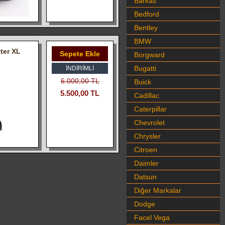
Barkas
Bedford
Bentley
BMW
ter XL
Sepete Ekle
Borgward
Bugatti
İNDIRIMLI
6.000,00 TL
Buick
5.500,00 TL
Cadillac
Caterpillar
Chevrolet
Chrysler
Citroen
Daimler
Datsun
Diğer Markalar
Dodge
Facel Vega