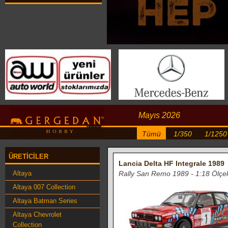
Mayıs 2026
Tümü
1/350
1/1250
ÜRETICILER
Lancia Delta HF Integrale 1989
Altaya
Rally San Remo 1989 - 1:18 Ölçe
Altaya 007 Collection
Altaya Batman Series
Altaya Chevrolet
Collection