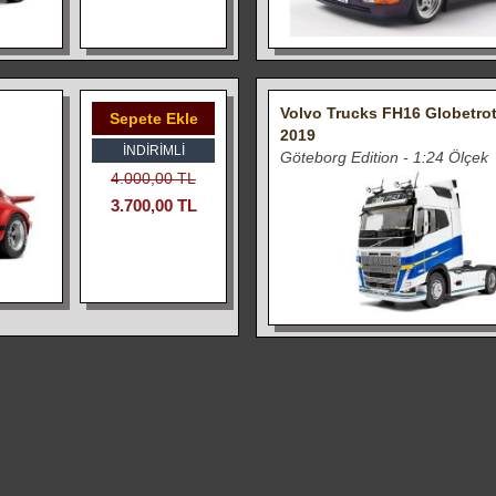
Volvo Trucks FH16 Globetrot
Sepete Ekle
2019
İNDIRIMLI
Göteborg Edition - 1:24 Ölçek
4.000,00 TL
3.700,00 TL