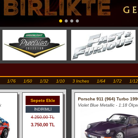
1/76
1/50
1/32
1/10
3 Inches
1/64
1/72
1/12
Porsche 911 (964) Turbo 199
Sepete Ekle
k
Violet Blue Metallic - 1:18 Ölçe
İNDIRIMLI
4.250,00 TL
3.750,00 TL