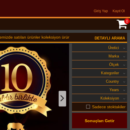
Giriş Yap
Kayıt Ol
0
ürünler koleksiyon ürünüdür oyuncak değildir. 14 Yaş üstü için uygundu
DETAYLI ARAMA
Üretici
Marka
Ölçek
Kategoriler
Country
Years
Koleksiyon
Sadece stoktakiler
Sonuçları Getir