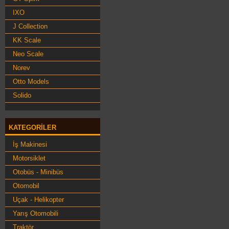
IXO
J Collection
KK Scale
Neo Scale
Norev
Otto Models
Solido
KATEGORILER
İş Makinesi
Motorsiklet
Otobüs - Minibüs
Otomobil
Uçak - Helikopter
Yarış Otomobili
Traktör