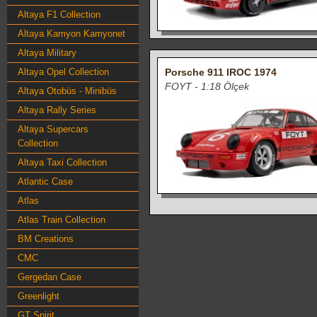
Altaya F1 Collection
Altaya Kamyon Kamyonet
Altaya Military
Altaya Opel Collection
Porsche 911 IROC 1974
FOYT - 1:18 Ölçek
Altaya Otobüs - Minibüs
Altaya Rally Series
Altaya Supercars
Collection
Altaya Taxi Collection
Atlantic Case
Atlas
Atlas Train Collection
BM Creations
CMC
Gergedan Case
Greenlight
GT Spirit