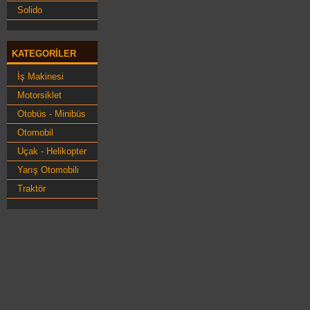
Solido
KATEGORILER
İş Makinesi
Motorsiklet
Otobüs - Minibüs
Otomobil
Uçak - Helikopter
Yarış Otomobili
Traktör