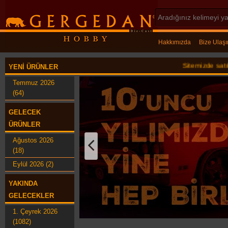
Hakkımızda
Bize Ulaşı
Sitemizde satılan ürünl
YENI ÜRÜNLER
Temmuz 2026
(64)
GELECEK
ÜRÜNLER
Ağustos 2026
(18)
Eylül 2026 (2)
YAKINDA
GELECEKLER
1. Çeyrek 2026
(1082)