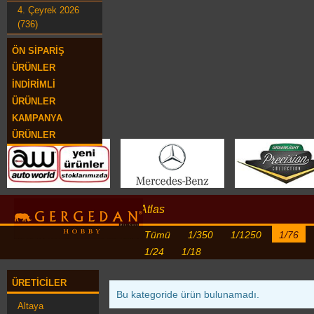
4. Çeyrek 2026
(736)
ÖN SIPARIŞ
ÜRÜNLER
İNDIRIMLI
ÜRÜNLER
KAMPANYA
ÜRÜNLER
Atlas
Tümü
1/350
1/1250
1/76
1/24
1/18
ÜRETICILER
Bu kategoride ürün bulunamadı.
Altaya