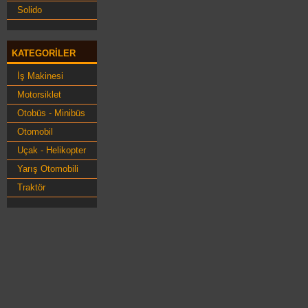
Solido
KATEGORILER
İş Makinesi
Motorsiklet
Otobüs - Minibüs
Otomobil
Uçak - Helikopter
Yarış Otomobili
Traktör