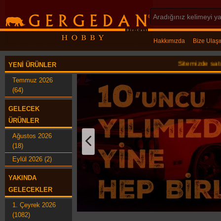
Hakkımızda
Bize Ulaşı
Sitemizde satılan ürünl
YENI ÜRÜNLER
Temmuz 2026
(64)
GELECEK
ÜRÜNLER
Ağustos 2026
(18)
Eylül 2026 (2)
YAKINDA
GELECEKLER
1. Çeyrek 2026
(1082)