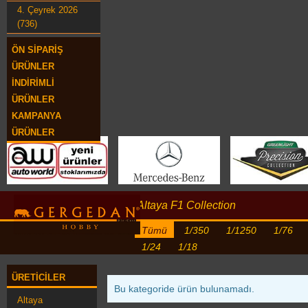
4. Çeyrek 2026
(736)
ÖN SIPARIŞ
ÜRÜNLER
İNDIRIMLI
ÜRÜNLER
KAMPANYA
ÜRÜNLER
Altaya F1 Collection
Tümü
1/350
1/1250
1/76
1/24
1/18
ÜRETICILER
Bu kategoride ürün bulunamadı.
Altaya