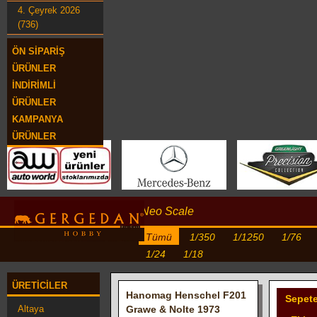
4. Çeyrek 2026
(736)
ÖN SIPARIŞ
ÜRÜNLER
İNDIRIMLI
ÜRÜNLER
KAMPANYA
ÜRÜNLER
Neo Scale
Tümü
1/350
1/1250
1/76
1/24
1/18
ÜRETICILER
Hanomag Henschel F201
Sepet
Altaya
Grawe & Nolte 1973