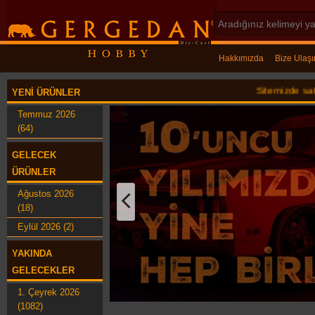
Hakkımızda
Bize Ulaşı
Sitemizde satılan ürün
YENI ÜRÜNLER
Temmuz 2026
(64)
GELECEK
ÜRÜNLER
Ağustos 2026
(18)
Eylül 2026 (2)
YAKINDA
GELECEKLER
1. Çeyrek 2026
(1082)