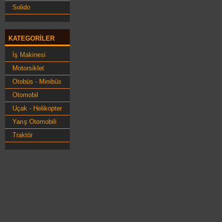
Solido
KATEGORILER
İş Makinesi
Motorsiklet
Otobüs - Minibüs
Otomobil
Uçak - Helikopter
Yarış Otomobili
Traktör