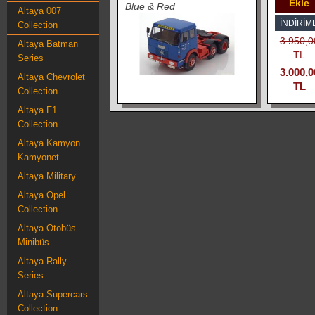
Ekle
Blue & Red
Altaya 007
İNDIRIML
Collection
3.950,0
Altaya Batman
TL
Series
3.000,0
Altaya Chevrolet
TL
Collection
Altaya F1
Collection
Altaya Kamyon
Kamyonet
Altaya Military
Altaya Opel
Collection
Altaya Otobüs -
Minibüs
Altaya Rally
Series
Altaya Supercars
Collection