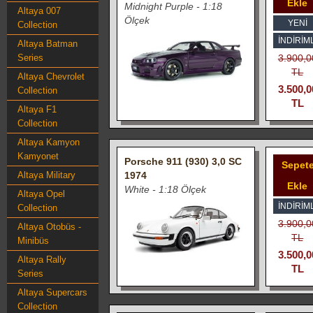
Ekle
Midnight Purple - 1:18
Altaya 007
Ölçek
YENİ
Collection
İNDIRIML
Altaya Batman
Series
3.900,0
TL
Altaya Chevrolet
3.500,0
Collection
TL
Altaya F1
Collection
Altaya Kamyon
Kamyonet
Porsche 911 (930) 3,0 SC
Sepet
Altaya Military
1974
Ekle
White - 1:18 Ölçek
Altaya Opel
İNDIRIML
Collection
3.900,0
Altaya Otobüs -
TL
Minibüs
3.500,0
Altaya Rally
TL
Series
Altaya Supercars
Collection