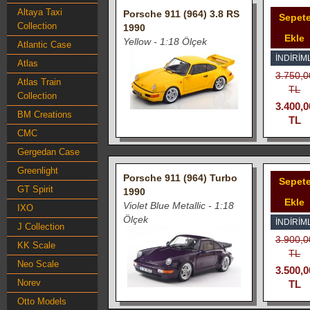
Altaya Taxi
Porsche 911 (964) 3.8 RS
Sepet
Collection
1990
Ekle
Yellow - 1:18 Ölçek
Atlantic Case
İNDIRIML
Atlas
3.750,0
Atlas Train
TL
Collection
3.400,0
BM Creations
TL
CMC
Gergedan Case
Greenlight
Porsche 911 (964) Turbo
Sepet
GT Spirit
1990
Ekle
Violet Blue Metallic - 1:18
IXO
Ölçek
İNDIRIML
J Collection
3.900,0
KK Scale
TL
Neo Scale
3.500,0
Norev
TL
Otto Models