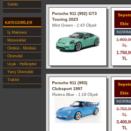
Solido
Porsche 911 (992) GT3
Sepet
Touring 2023
KATEGORILER
Ekle
Mint Green - 1:43 Ölçek
İş Makinesi
İNDIRIML
1.900,0
Motorsiklet
TL
Otobüs - Minibüs
1.750,0
Otomobil
TL
Uçak - Helikopter
Yarış Otomobili
Traktör
Porsche 911 (993)
Sepet
Clubsport 1997
Ekle
Riviera Blue - 1:18 Ölçek
İNDIRIML
3.750,0
TL
3.400,0
TL