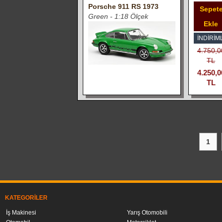
Porsche 911 RS 1973
Sepet
Green - 1:18 Ölçek
Ekle
İNDIRIML
4.750,0
TL
4.250,0
TL
1
KATEGORILER
İş Makinesi
Yarış Otomobili