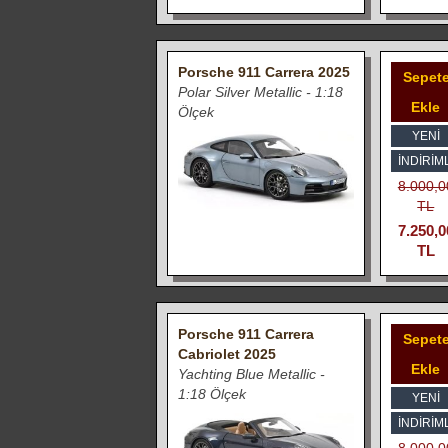
Porsche 911 Carrera 2025
Sepet
Polar Silver Metallic - 1:18
Ekle
Ölçek
YENİ
İNDIRIML
8.000,0
TL
7.250,0
TL
Porsche 911 Carrera
Sepet
Cabriolet 2025
Ekle
Yachting Blue Metallic -
1:18 Ölçek
YENİ
İNDIRIML
8.000,0