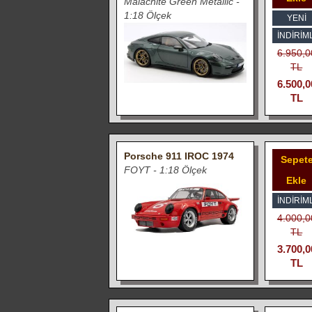
Malachite Green Metallic -
1:18 Ölçek
YENİ
İNDIRIML
6.950,0
TL
6.500,0
TL
Porsche 911 IROC 1974
Sepet
FOYT - 1:18 Ölçek
Ekle
İNDIRIML
4.000,0
TL
3.700,0
TL