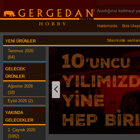
Hakkımızda
Bize Ulaşı
Sitemizde satılan ürünler kol
YENI ÜRÜNLER
Temmuz 2026
(64)
GELECEK
ÜRÜNLER
Ağustos 2026
(18)
Eylül 2026 (2)
YAKINDA
GELECEKLER
1. Çeyrek 2026
(1082)