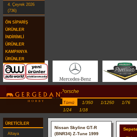
4. Çeyrek 2026
(736)
ÖN SIPARIŞ
ÜRÜNLER
İNDIRIMLI
ÜRÜNLER
KAMPANYA
ÜRÜNLER
Porsche
Tümü
1/350
1/1250
1/76
1/24
1/18
ÜRETICILER
Nissan Skyline GT-R
Sepet
Altaya
(BNR34) Z-Tune 1999