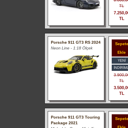
TL
7.250,0
TL
Porsche 911 GT3 RS 2024
Sepet
Neon Line - 1:18 Ölçek
Ekle
YENİ
İNDIRIML
3.900,0
TL
3.500,0
TL
Porsche 911 GT3 Touring
Sepet
Package 2021
Ekle