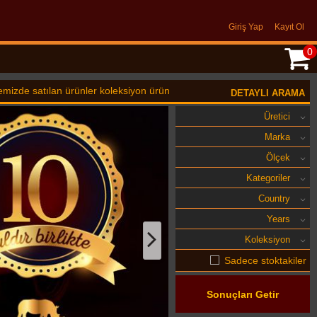
Giriş Yap
Kayıt Ol
0
rünler koleksiyon ürünüdür oyuncak değildir. 14 Yaş üstü için uygundur
DETAYLI ARAMA
Üretici
Marka
Ölçek
Kategoriler
Country
Years
Koleksiyon
Sadece stoktakiler
Sonuçları Getir