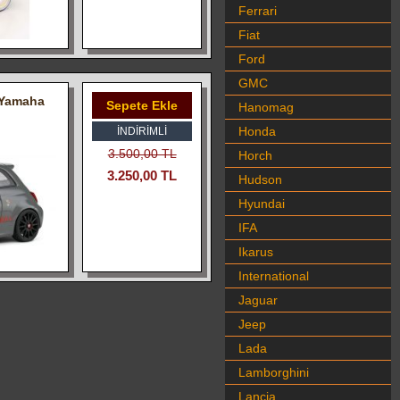
Ferrari
Fiat
Ford
GMC
n Yamaha
Sepete Ekle
Hanomag
Honda
İNDIRIMLI
3.500,00 TL
Horch
3.250,00 TL
Hudson
Hyundai
IFA
Ikarus
International
Jaguar
Jeep
Lada
Lamborghini
Lancia