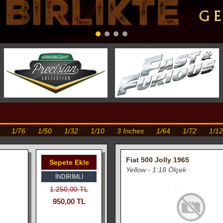
1/76
1/50
1/32
1/10
3 Inches
1/64
1/72
1/12
Fiat 500 Jolly 1965
Sepete Ekle
Yellow - 1:18 Ölçek
İNDIRIMLI
1.250,00 TL
950,00 TL