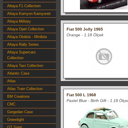
Altaya F1 Collection
Altaya Kamyon Kamyonet
Altaya Military
Altaya Opel Collection
Fiat 500 Jolly 1965
Orange - 1:18 Ölçek
Altaya Otobüs - Minibüs
Altaya Rally Series
Altaya Supercars
Collection
Altaya Taxi Collection
Atlantic Case
Atlas
Atlas Train Collection
Fiat 500 L 1968
BM Creations
Pastel Blue - Birth Gift - 1:18 Ölçe
CMC
Gergedan Case
Greenlight
GT Spirit