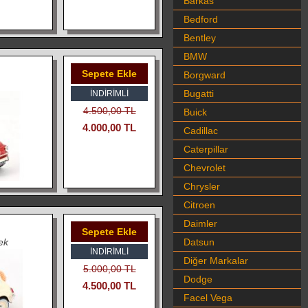
Barkas
Bedford
Bentley
BMW
Sepete Ekle
Borgward
Bugatti
İNDIRIMLI
4.500,00 TL
Buick
4.000,00 TL
Cadillac
Caterpillar
Chevrolet
Chrysler
Citroen
Daimler
Sepete Ekle
ek
Datsun
İNDIRIMLI
Diğer Markalar
5.000,00 TL
Dodge
4.500,00 TL
Facel Vega