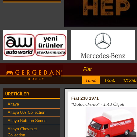
Fiat
Tümü
1/350
1/1250
ÜRETICILER
Fiat 238 1971
Altaya
"Motociclismo" - 1:43 Ölçek
Altaya 007 Collection
Altaya Batman Series
Altaya Chevrolet
Collection