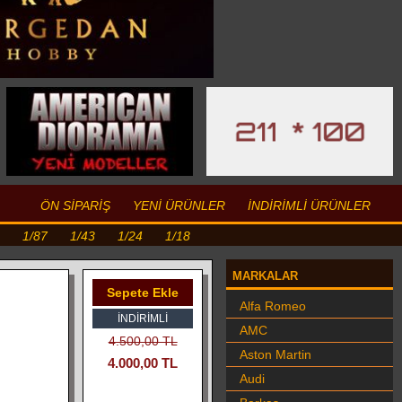
ÖN SİPARİŞ
YENİ ÜRÜNLER
İNDİRİMLİ ÜRÜNLER
1/87
1/43
1/24
1/18
MARKALAR
Sepete Ekle
Alfa Romeo
İNDIRIMLI
AMC
4.500,00 TL
Aston Martin
4.000,00 TL
Audi