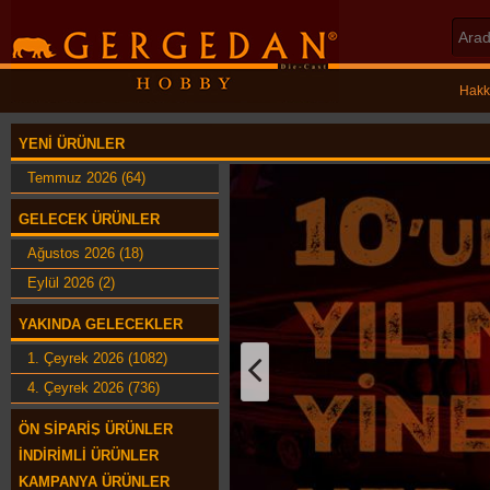
Hakk
YENI ÜRÜNLER
Temmuz 2026 (64)
GELECEK ÜRÜNLER
Ağustos 2026 (18)
Eylül 2026 (2)
YAKINDA GELECEKLER
1. Çeyrek 2026 (1082)
4. Çeyrek 2026 (736)
ÖN SIPARIŞ ÜRÜNLER
İNDIRIMLI ÜRÜNLER
KAMPANYA ÜRÜNLER