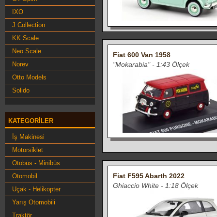
IXO
J Collection
KK Scale
Neo Scale
Fiat 600 Van 1958
Norev
"Mokarabia" - 1:43 Ölçek
Otto Models
Solido
KATEGORILER
İş Makinesi
Motorsiklet
Otobüs - Minibüs
Fiat F595 Abarth 2022
Otomobil
Ghiaccio White - 1:18 Ölçek
Uçak - Helikopter
Yarış Otomobili
Traktör