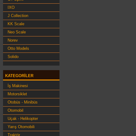
IXO
J Collection
KK Scale
Neo Scale
Norev
Otto Models
Solido
KATEGORILER
İş Makinesi
Motorsiklet
Otobüs - Minibüs
Otomobil
Uçak - Helikopter
Yarış Otomobili
Traktör