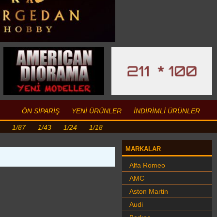
ÖN SİPARİŞ
YENİ ÜRÜNLER
İNDİRİMLİ ÜRÜNLER
1/87
1/43
1/24
1/18
MARKALAR
Alfa Romeo
AMC
Aston Martin
Audi