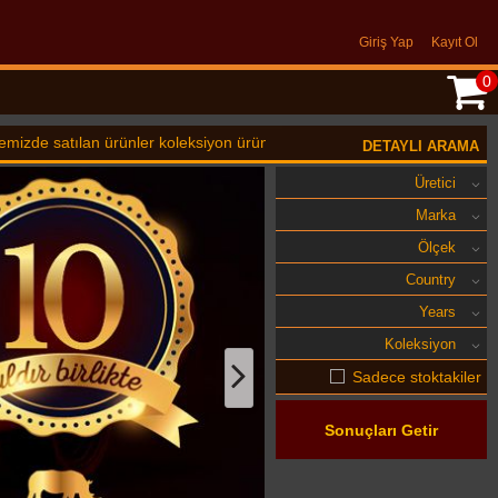
Giriş Yap
Kayıt Ol
0
 ürünler koleksiyon ürünüdür oyuncak değildir. 14 Yaş üstü için uygundu
DETAYLI ARAMA
Üretici
Marka
Ölçek
Country
Years
Koleksiyon
Sadece stoktakiler
Sonuçları Getir