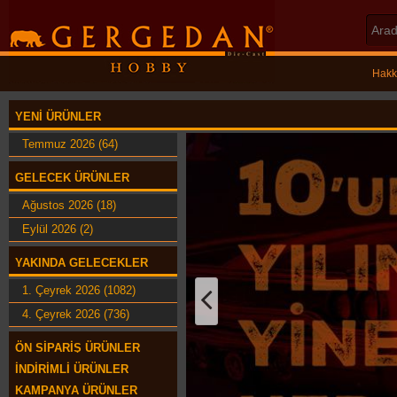
Hakk
YENI ÜRÜNLER
Temmuz 2026 (64)
GELECEK ÜRÜNLER
Ağustos 2026 (18)
Eylül 2026 (2)
YAKINDA GELECEKLER
1. Çeyrek 2026 (1082)
4. Çeyrek 2026 (736)
ÖN SIPARIŞ ÜRÜNLER
İNDIRIMLI ÜRÜNLER
KAMPANYA ÜRÜNLER