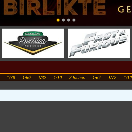
1/76
1/50
1/32
1/10
3 Inches
1/64
1/72
1/12