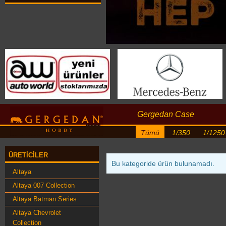
Gergedan Case
Tümü
1/350
1/1250
ÜRETICILER
Bu kategoride ürün bulunamadı.
Altaya
Altaya 007 Collection
Altaya Batman Series
Altaya Chevrolet
Collection