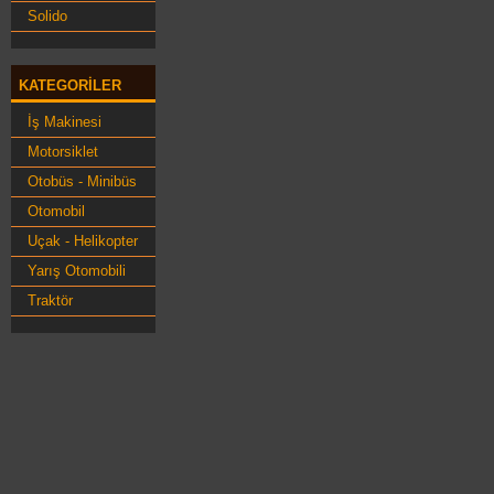
Solido
KATEGORILER
İş Makinesi
Motorsiklet
Otobüs - Minibüs
Otomobil
Uçak - Helikopter
Yarış Otomobili
Traktör