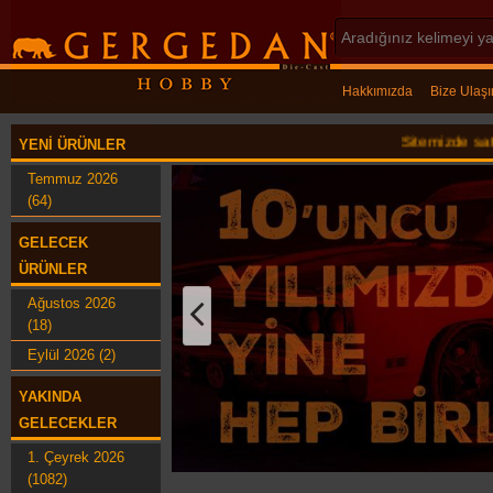
Hakkımızda
Bize Ulaşı
Sitemizde satılan ürün
YENI ÜRÜNLER
Temmuz 2026
(64)
GELECEK
ÜRÜNLER
Ağustos 2026
(18)
Eylül 2026 (2)
YAKINDA
GELECEKLER
1. Çeyrek 2026
(1082)