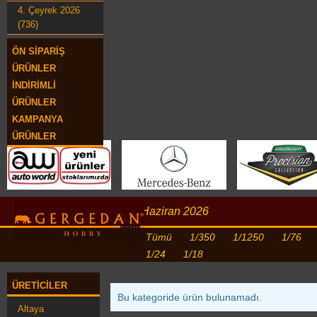
4. Çeyrek 2026
(736)
ÖN SIPARIŞ
ÜRÜNLER
İNDIRIMLI
ÜRÜNLER
KAMPANYA
ÜRÜNLER
Haziran 2026
Tümü
1/350
1/1250
1/76
1/24
1/18
ÜRETICILER
Bu kategoride ürün bulunamadı.
Altaya